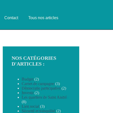
Contact
Tous nos articles
NOS CATÉGORIES
D'ARTICLES :
Budget
(2)
Carnet de campagne
(3)
Démocratie participative
(2)
Investir
(2)
Les quartiers de Saint André
(8)
Lien social
(3)
Sécurité et tranquilité
(2)