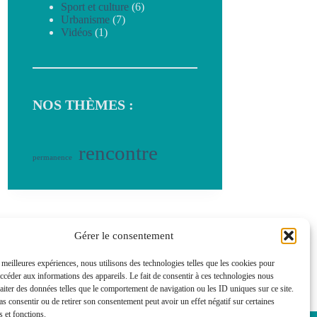
Sport et culture
(6)
Urbanisme
(7)
Vidéos
(1)
NOS THÈMES :
rencontre
permanence
Gérer le consentement
s meilleures expériences, nous utilisons des technologies telles que les cookies pour
accéder aux informations des appareils. Le fait de consentir à ces technologies nous
raiter des données telles que le comportement de navigation ou les ID uniques sur ce site.
pas consentir ou de retirer son consentement peut avoir un effet négatif sur certaines
s et fonctions.