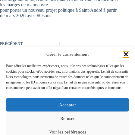
les marges de manoeuvre
pour porter un nouveau projet politique à Saint-André à partir
de mars 2026 avec #Osons.
PRÉCÉDENT
Gérer le consentement
Pour offrir les meilleures expériences, nous utilisons des technologies telles que les
cookies pour stocker et/ou accéder aux informations des appareils. Le fait de consentir
à ces technologies nous permettra de traiter des données telles que le comportement de
navigation ou les ID uniques sur ce site. Le fait de ne pas consentir ou de retirer son
consentement peut avoir un effet négatif sur certaines caractéristiques et fonctions.
Osons Saint-André avec Cyprien RICHER Liste
candidate aux
élections municipales à Saint André-
lez-Lille des 15 et 22 mars 2026
Accepter
Mentions légales
Politique de confidentialité
Refuser
© 2026 Osons Saint André tous droits réservés
Voir les préférences