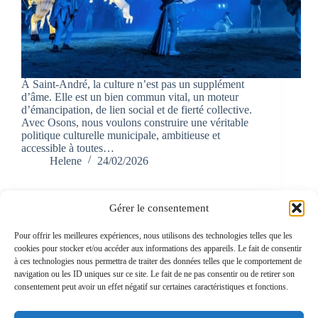
À Saint-André, la culture n’est pas un supplément
d’âme. Elle est un bien commun vital, un moteur
d’émancipation, de lien social et de fierté collective.
Avec Osons, nous voulons construire une véritable
politique culturelle municipale, ambitieuse et
accessible à toutes…
Helene
24/02/2026
Gérer le consentement
Pour offrir les meilleures expériences, nous utilisons des technologies telles que les
cookies pour stocker et/ou accéder aux informations des appareils. Le fait de consentir
à ces technologies nous permettra de traiter des données telles que le comportement de
navigation ou les ID uniques sur ce site. Le fait de ne pas consentir ou de retirer son
consentement peut avoir un effet négatif sur certaines caractéristiques et fonctions.
Osons Saint-André avec Cyprien RICHER Liste
candidate aux
élections municipales à Saint André-
lez-Lille des 15 et 22 mars 2026