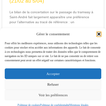
(21/02 au 5/04)
Le bilan de la concertation sur le passage du tramway à
Saint-André fait largement apparaître une préférence
pour l’alternative au tracé de référence : un
LIRE LA SUITE »
Gérer le consentement
Pour offrir les meilleures expériences, nous utilisons des technologies telles que les
03/02/2026
cookies pour stocker et/ou accéder aux informations des appareils. Le fait de consentir
1
2
3
4
5
à ces technologies nous permettra de traiter des données telles que le comportement de
navigation ou les ID uniques sur ce site. Le fait de ne pas consentir ou de retirer son
consentement peut avoir un effet négatif sur certaines caractéristiques et fonctions.
Accepter
Osons Saint-André avec Cyprien RICHER Liste
candidate aux
élections municipales à Saint André-
Refuser
lez-Lille des 15 et 22 mars 2026
Mentions légales
Politique de confidentialité
Voir les préférences
Politique de cookies
Politique de confidentialité
Mentions légales